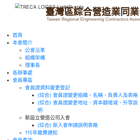
臺
灣
區
綜
合
營
造
業
同
業
Taiwan Regional Engineering Contractors Assoc
首頁
本會簡介
公會沿革
組織架構
理事長
各辦事處
會員專區
會員證資料變更登記
(綜合) 會員證變更組織、名稱、負責人及表格
(綜合) 會員證變更地址、資本額增減、升等說
明
新設立營造公司入會
(綜合) 新入會申請說明表格
115年繳費通知