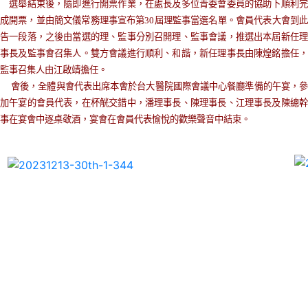
選舉結束後，隨即進行開票作業，在處長及多位青委會委員的協助下順利完
成開票，並由簡文儀常務理事宣布第30屆理監事當選名單。會員代表大會到此
告一段落，之後由當選的理、監事分別召開理、監事會議，推選出本屆新任理
事長及監事會召集人。雙方會議進行順利、和諧，新任理事長由陳煌銘擔任，
監事召集人由江啟靖擔任。
會後，全體與會代表出席本會於台大醫院國際會議中心餐廳準備的午宴，
加午宴的會員代表，在杯觥交錯中，潘理事長、陳理事長、江理事長及陳總幹
事在宴會中逐桌敬酒，宴會在會員代表愉悅的歡樂聲音中結束
。