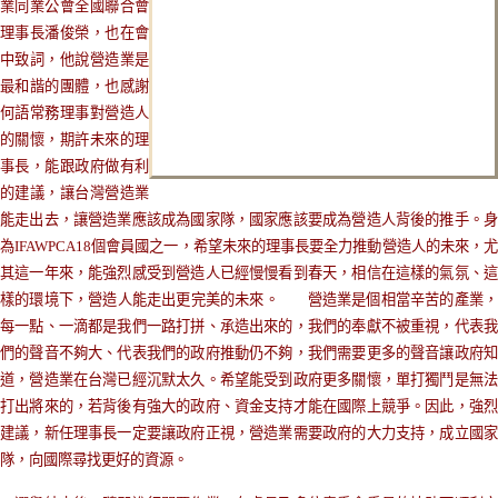
業同業公會全國聯合會
理事長潘俊榮，也在會
中致詞，他說營造業是
最和諧的團體，也感謝
何語常務理事對營造人
的關懷，
期許未來的理
事長，能跟政府做有利
的建議，讓台灣營造業
能走出去，讓營造業應該成為國家隊，國家應該要成為營造人背後的推手。身
為IFAWPCA18個會員國之一，希望未來的理事長要全力推動營造人的未來，尤
其這一年來，能強烈感受到營造人已經慢慢看到春天，相信在這樣的氣氛、這
樣的環境下，營造人能走出更完美的未來。
營造業是個相當辛苦的產業
每一點、一滴都是我們一路打拼、承造出來的，我們的奉獻不被重視，代表我
們的聲音不夠大、代表我們的政府推動仍不夠，我們需要更多的聲音讓政府知
道，營造業在台灣已經沉默太久。希望能受到政府更多關懷，單打獨鬥是無法
打出將來的，若背後有強大的政府、資金支持才能在國際上競爭。因此，強烈
建議，新任理事長一定要讓政府正視，營造業需要政府的大力支持，成立國家
隊，向國際尋找更好的資源。