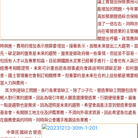
議上曾提出保險費用可
能增加的問題，今年果
真如預期營造綜合保險
漲了一倍左右，同時亦
向在場營造業的主管機
關提出呼籲，政策應與
時俱進，費用的增加表示預算要增加。接著表示，放眼未來提出三大趨勢，首
先，碳足跡的盤查是未來的趨勢，盤查是替政府做一些事情，但這並不容易，
包括有人才以及專業知識，目前鋼鐵跟水泥業已經著手進行，公會也有人員已
經應考相關證照，未來可計畫巡迴各辦事處向會員說明何謂碳足跡、如何盤
查，國土管理署也會制訂相關標準。但重要的是未來在合約上這些都是需要相
當人力與費用。
其次則是缺工問題，各行各業皆缺工，除了少子化，營造業缺工問題包括年
輕人對行業的選擇，因此為吸引年輕人願意選擇營造業，行銷便很重要。最後
一點是趨勢也是需求，因為證照是未來的趨勢，希望會員能注意到營造業發展
基金會，有開辦工地主任及評鑑業務，不須向外尋求資源，因此希望各位處長
在服務會員的同時，同時與公會攜手推廣這些業務。
中華民國綜合營造