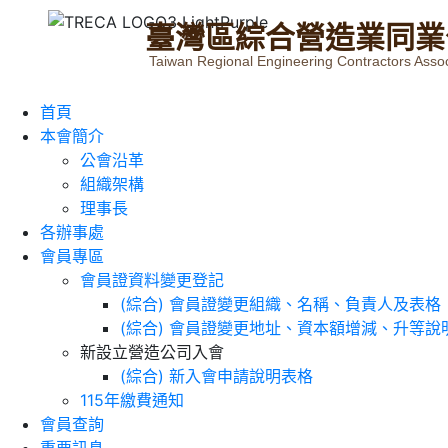
臺
灣
區
綜
合
營
造
業
同
業
Taiwan Regional Engineering Contractors Assoc
首頁
本會簡介
公會沿革
組織架構
理事長
各辦事處
會員專區
會員證資料變更登記
(綜合) 會員證變更組織、名稱、負責人及表格
(綜合) 會員證變更地址、資本額增減、升等說
新設立營造公司入會
(綜合) 新入會申請說明表格
115年繳費通知
會員查詢