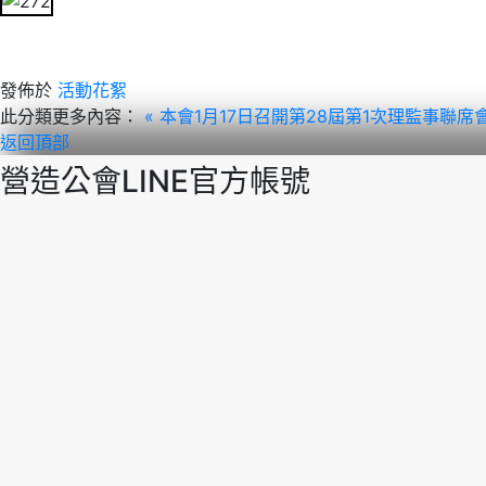
發佈於
活動花絮
此分類更多內容：
« 本會1月17日召開第28屆第1次理監事聯席
返回頂部
營造公會LINE官方帳號