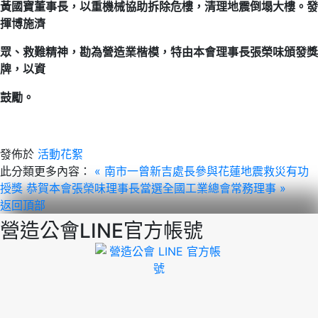
黃國寶董事長，以重機械協助拆除危樓，清理地震倒塌大樓。
發
揮博施濟
眾、救難精神，勘
為營造業楷模，特由本會理事長張榮味頒發獎
牌，以資
鼓勵。
發佈於
活動花絮
此分類更多內容：
« 南市一曾新吉處長參與花蓮地震救災有功
授獎
恭賀本會張榮味理事長當選全國工業總會常務理事 »
返回頂部
營造公會LINE官方帳號