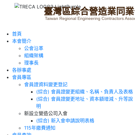
臺
灣
區
綜
合
營
造
業
同
業
Taiwan Regional Engineering Contractors Assoc
首頁
本會簡介
公會沿革
組織架構
理事長
各辦事處
會員專區
會員證資料變更登記
(綜合) 會員證變更組織、名稱、負責人及表格
(綜合) 會員證變更地址、資本額增減、升等說
明
新設立營造公司入會
(綜合) 新入會申請說明表格
115年繳費通知