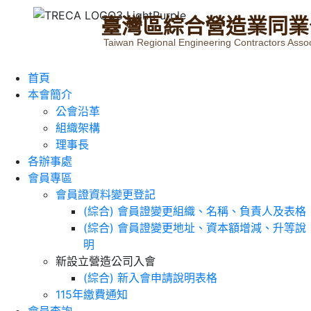
臺
灣
區
綜
合
營
造
業
同
業
Taiwan Regional Engineering Contractors Assoc
首頁
本會簡介
公會沿革
組織架構
理事長
各辦事處
會員專區
會員證資料變更登記
(綜合) 會員證變更組織、名稱、負責人及表格
(綜合) 會員證變更地址、資本額增減、升等說
明
新設立營造公司入會
(綜合) 新入會申請說明表格
115年繳費通知