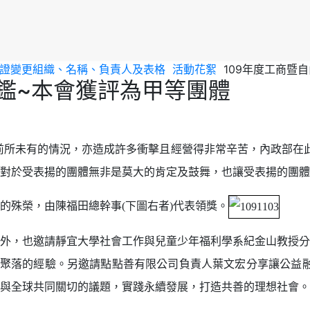
會員證變更組織、名稱、負責人及表格
活動花絮
109年度工商暨
評鑑~本會獲評為甲等團體
都面臨前所未有的情況，亦造成許多衝擊且經營得非常辛苦，內政部在
對於受表揚的團體無非是莫大的肯定及鼓舞，也讓受表揚的團體
的殊榮，由陳福田總幹事(下圖右者)代表領獎。
外，也邀請靜宜大學社會工作與兒童少年福利學系紀金山教授分
聚落的經驗。另邀請點點善有限公司負責人葉文宏分享讓公益融
與全球共同關切的議題，實踐永續發展，打造共善的理想社會。