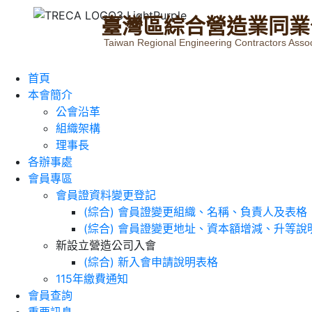
臺
灣
區
綜
合
營
造
業
同
業
Taiwan Regional Engineering Contractors Assoc
首頁
本會簡介
公會沿革
組織架構
理事長
各辦事處
會員專區
會員證資料變更登記
(綜合) 會員證變更組織、名稱、負責人及表格
(綜合) 會員證變更地址、資本額增減、升等說
新設立營造公司入會
(綜合) 新入會申請說明表格
115年繳費通知
會員查詢