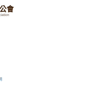
公
會
iation
明