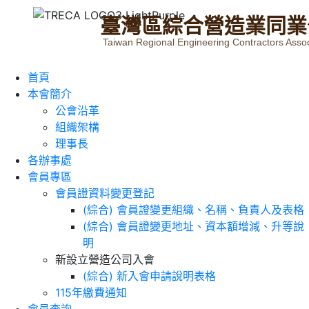
臺
灣
區
綜
合
營
造
業
同
業
Taiwan Regional Engineering Contractors Assoc
首頁
本會簡介
公會沿革
組織架構
理事長
各辦事處
會員專區
會員證資料變更登記
(綜合) 會員證變更組織、名稱、負責人及表格
(綜合) 會員證變更地址、資本額增減、升等說
明
新設立營造公司入會
(綜合) 新入會申請說明表格
115年繳費通知