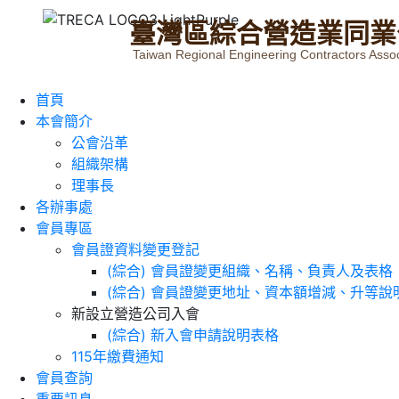
臺
灣
區
綜
合
營
造
業
同
業
Taiwan Regional Engineering Contractors Assoc
首頁
本會簡介
公會沿革
組織架構
理事長
各辦事處
會員專區
會員證資料變更登記
(綜合) 會員證變更組織、名稱、負責人及表格
(綜合) 會員證變更地址、資本額增減、升等說
新設立營造公司入會
(綜合) 新入會申請說明表格
115年繳費通知
會員查詢