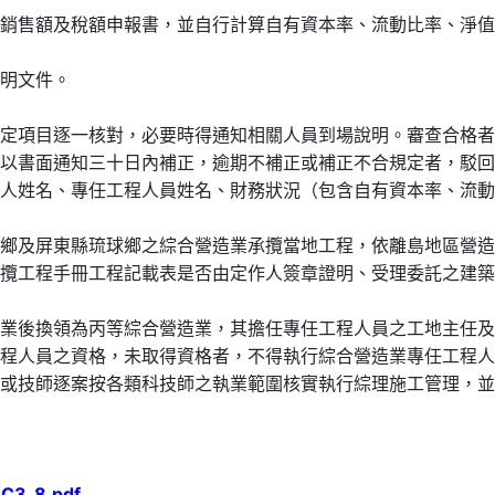
銷售額及稅額申報書，並自行計算自有資本率、流動比率、淨值
明文件。
定項目逐一核對，必要時得通知相關人員到場說明。審查合格者
書面通知三十日內補正，逾期不補正或補正不合規定者，駁回
人姓名、專任工程人員姓名、財務狀況（包含自有資本率、流動
鄉及屏東縣琉球鄉之綜合營造業承攬當地工程，依離島地區營造
工程手冊工程記載表是否由定作人簽章證明、受理委託之建築
業後換領為丙等綜合營造業，其擔任專任工程人員之工地主任及
人員之資格，未取得資格者，不得執行綜合營造業專任工程人
或技師逐案按各類科技師之執業範圍核實執行綜理施工管理，並
/BC3_8.pdf