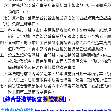
（六）財務狀況：營利事業所得稅結算申報書與最近一期營業稅
（如附表二）。
（七）資本額：營造業登記證書及最近之公司登記或商業登記證
（八）承攬工程手冊。
三、各直轄市、縣（市）主管機關審核複查申請案件時，應就規
記證書字號相同之綜合營造業登記證書；審查不合格者，應以
四、直轄市、縣（市）主管機關應將複查合格之綜合營造業負責
值周轉率）、資本額等資料登載於營造業管理資訊系統。
五、設立登記於澎湖縣、金門縣、連江縣與臺東縣蘭嶼鄉、綠島
款規定登記者，得免附專任工程人員證明文件，但應查核承攬
備註欄簽名及是否逐案報備登錄等事項。
六、本法施行前之丙等營造業，於本法施行日起一年內停業，復
月八日止，屆期應取得本法第七條第一項第一款所定專任工程
七、丙等綜合營造業依本法第六十六條第四項規定，委託建築師
附上開第二點第五款書件。
綜合營造業複查
換證範例
【
】
ê
高雄市政府網站
https://build.kcg.gov.tw/upload/table