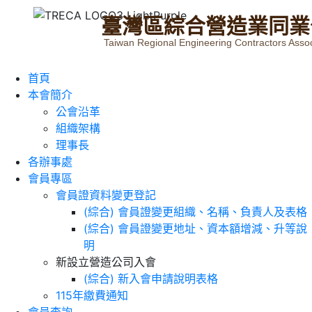
臺
灣
區
綜
合
營
造
業
同
業
Taiwan Regional Engineering Contractors Assoc
首頁
本會簡介
公會沿革
組織架構
理事長
各辦事處
會員專區
會員證資料變更登記
(綜合) 會員證變更組織、名稱、負責人及表格
(綜合) 會員證變更地址、資本額增減、升等說
明
新設立營造公司入會
(綜合) 新入會申請說明表格
115年繳費通知