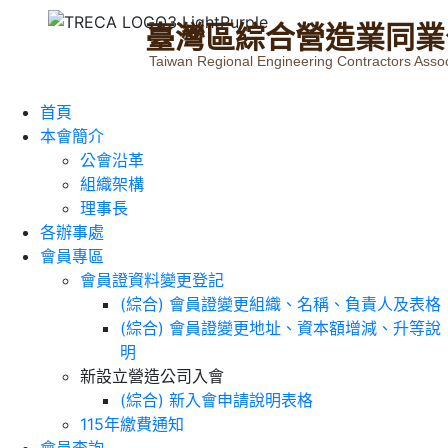
臺
灣
區
綜
合
營
造
業
同
業
Taiwan Regional Engineering Contractors Assoc
首頁
本會簡介
公會沿革
組織架構
理事長
各辦事處
會員專區
會員證資料變更登記
(綜合) 會員證變更組織、名稱、負責人及表格
(綜合) 會員證變更地址、資本額增減、升等說
明
新設立營造公司入會
(綜合) 新入會申請說明表格
115年繳費通知