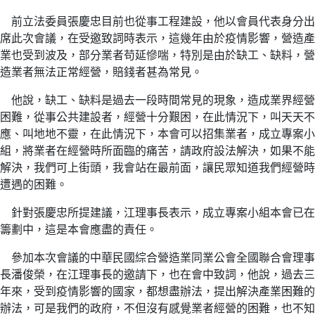
前立法委員張慶忠目前也從事工程建設，他以會員代表身分出
席此次會議，在受邀致詞時表示，這幾年由於疫情影響，營造產
業也受到波及，部分業者苟延慘喘，特別是由於缺工、缺料，營
造業者無法正常經營，賠錢者甚為常見。
他說，缺工、缺料是過去一段時間常見的現象，造成業界經營
困難，從事公共建設者，經營十分艱困，在此情況下，叫天天不
應、叫地地不靈，在此情況下，本會可以招集業者，成立專案小
組，將業者在經營時所面臨的痛苦，請政府設法解決，如果不能
解決，我們可上街頭，我會站在最前面，讓民眾知道我們經營時
遭遇的困難。
針對張慶忠所提建議，江理事長表示，成立專案小組本會已在
籌劃中，這是本會應盡的責任。
參加本次會議的中華民國綜合營造業同業公會全國聯合會理事
長潘俊榮，在江理事長的邀請下，也在會中致詞，他說，過去三
年來，受到疫情影響的國家，都想盡辦法，提出解決產業困難的
辦法，可是我們的政府，不但沒有感覺業者經營的困難，也不知