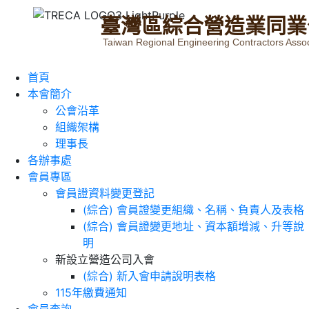
臺
灣
區
綜
合
營
造
業
同
業
Taiwan Regional Engineering Contractors Assoc
首頁
本會簡介
公會沿革
組織架構
理事長
各辦事處
會員專區
會員證資料變更登記
(綜合) 會員證變更組織、名稱、負責人及表格
(綜合) 會員證變更地址、資本額增減、升等說
明
新設立營造公司入會
(綜合) 新入會申請說明表格
115年繳費通知