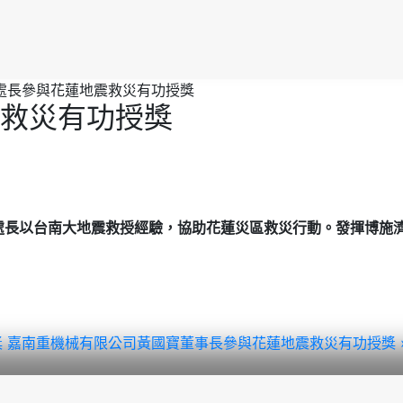
處長參與花蓮地震救災有功授獎
救災有功授獎
處長以台南大地震救授經驗，協助花蓮災區救災行動。
發揮博施
獎
嘉南重機械有限公司黃國寶董事長參與花蓮地震救災有功授獎 