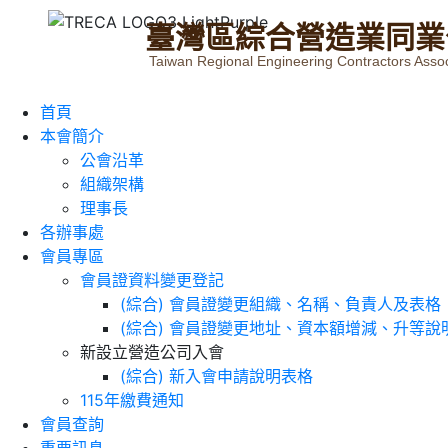
臺
灣
區
綜
合
營
造
業
同
業
Taiwan Regional Engineering Contractors Assoc
首頁
本會簡介
公會沿革
組織架構
理事長
各辦事處
會員專區
會員證資料變更登記
(綜合) 會員證變更組織、名稱、負責人及表格
(綜合) 會員證變更地址、資本額增減、升等說
新設立營造公司入會
(綜合) 新入會申請說明表格
115年繳費通知
會員查詢