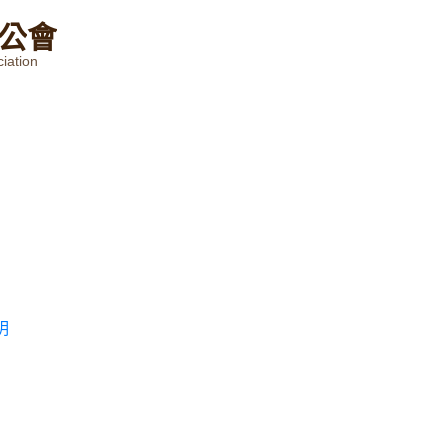
公
會
iation
明