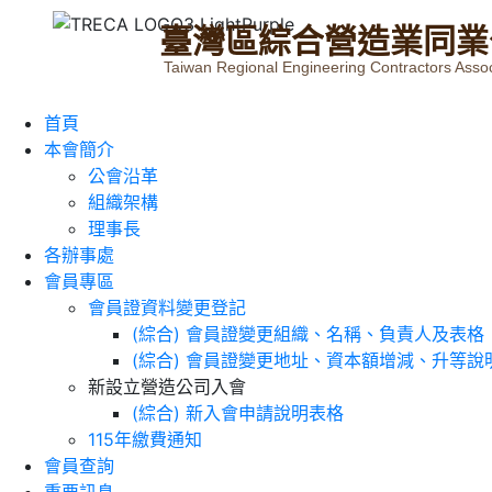
臺
灣
區
綜
合
營
造
業
同
業
Taiwan Regional Engineering Contractors Assoc
首頁
本會簡介
公會沿革
組織架構
理事長
各辦事處
會員專區
會員證資料變更登記
(綜合) 會員證變更組織、名稱、負責人及表格
(綜合) 會員證變更地址、資本額增減、升等說
新設立營造公司入會
(綜合) 新入會申請說明表格
115年繳費通知
會員查詢