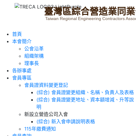
臺
灣
區
綜
合
營
造
業
同
業
Taiwan Regional Engineering Contractors Assoc
首頁
本會簡介
公會沿革
組織架構
理事長
各辦事處
會員專區
會員證資料變更登記
(綜合) 會員證變更組織、名稱、負責人及表格
(綜合) 會員證變更地址、資本額增減、升等說
明
新設立營造公司入會
(綜合) 新入會申請說明表格
115年繳費通知