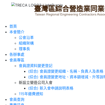
臺
灣
區
綜
合
營
造
業
同
業
Taiwan Regional Engineering Contractors Assoc
首頁
本會簡介
公會沿革
組織架構
理事長
各辦事處
會員專區
會員證資料變更登記
(綜合) 會員證變更組織、名稱、負責人及表格
(綜合) 會員證變更地址、資本額增減、升等說
新設立營造公司入會
(綜合) 新入會申請說明表格
115年繳費通知
會員查詢