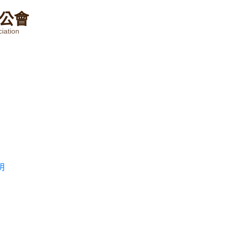
公
會
iation
明