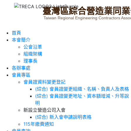
臺
灣
區
綜
合
營
造
業
同
業
Taiwan Regional Engineering Contractors Assoc
首頁
本會簡介
公會沿革
組織架構
理事長
各辦事處
會員專區
會員證資料變更登記
(綜合) 會員證變更組織、名稱、負責人及表格
(綜合) 會員證變更地址、資本額增減、升等說
明
新設立營造公司入會
(綜合) 新入會申請說明表格
115年繳費通知