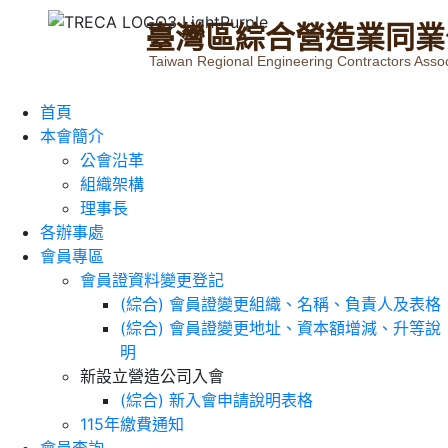
臺
灣
區
綜
合
營
造
業
同
業
Taiwan Regional Engineering Contractors Assoc
首頁
本會簡介
公會沿革
組織架構
理事長
各辦事處
會員專區
會員證資料變更登記
(綜合) 會員證變更組織、名稱、負責人及表格
(綜合) 會員證變更地址、資本額增減、升等說
明
新設立營造公司入會
(綜合) 新入會申請說明表格
115年繳費通知