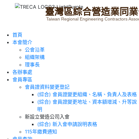
臺
灣
區
綜
合
營
造
業
同
業
Taiwan Regional Engineering Contractors Assoc
首頁
本會簡介
公會沿革
組織架構
理事長
各辦事處
會員專區
會員證資料變更登記
(綜合) 會員證變更組織、名稱、負責人及表格
(綜合) 會員證變更地址、資本額增減、升等說
明
新設立營造公司入會
(綜合) 新入會申請說明表格
115年繳費通知