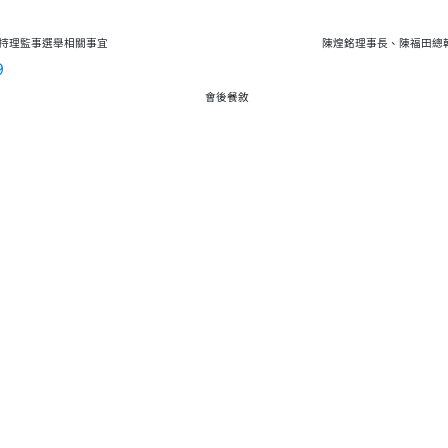
持理監事選舉相關事宜
陳煌銘理事長、陳福田總
會後餐敘