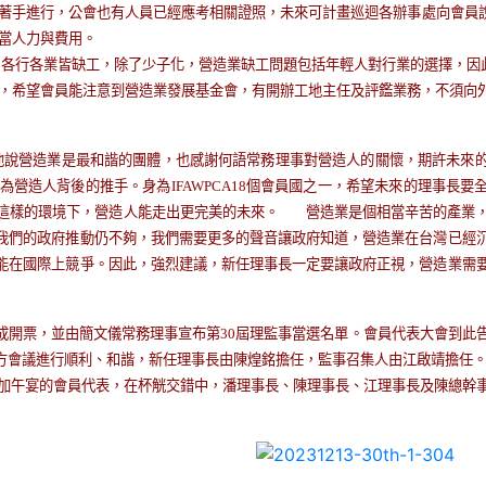
著手進行，公會也有人員已經應考相關證照，未來可計畫巡迴各辦事處向會員
當人力與費用。
各行各業皆缺工，除了少子化，營造業缺工問題包括年輕人對行業的選擇，因
，希望會員能注意到營造業發展基金會，有開辦工地主任及評鑑業務，不須向
說營造業是最和諧的團體，也感謝何語常務理事對營造人的關懷，
期許未來
營造人背後的推手。身為IFAWPCA18個會員國之一，希望未來的理事長要
這樣的環境下，營造人能走出更完美的未來。
營造業是個相當辛苦的產業，
我們的政府推動仍不夠，我們需要更多的聲音讓政府知道，營造業在台灣已經
能在國際上競爭。因此，強烈建議，新任理事長一定要讓政府正視，營造業需
開票，並由簡文儀常務理事宣布第30屆理監事當選名單。會員代表大會到此
方會議進行順利、和諧，新任理事長由陳煌銘擔任，監事召集人由江啟靖擔任
加午宴的會員代表，在杯觥交錯中，潘理事長、陳理事長、江理事長及陳總幹