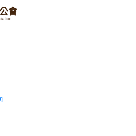
公
會
iation
明