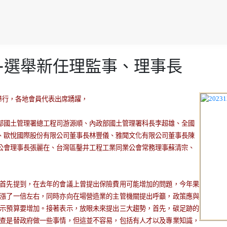
會-選舉新任理監事、理事長
舉行，各地會員代表出席踴躍，
部國土管理署總工程司游源順、內政部國土管理署科長李超雄、全國
、歐悅國際股份有限公司董事長林豐儀、雅聞文化有限公司董事長陳
公會理事長張麗在、台灣區鑿井工程工業同業公會常務理事蘇清宗、
首先提到，在去年的會議上曾提出保險費用可能增加的問題，今年果
漲了一倍左右，同時亦向在場營造業的主管機關提出呼籲，政策應與
示預算要增加。接著表示，放眼未來提出三大趨勢，首先，碳足跡的
查是替政府做一些事情，但這並不容易，包括有人才以及專業知識，