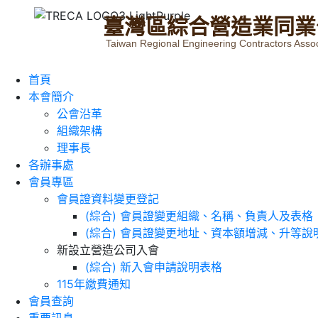
臺
灣
區
綜
合
營
造
業
同
業
Taiwan Regional Engineering Contractors Assoc
首頁
本會簡介
公會沿革
組織架構
理事長
各辦事處
會員專區
會員證資料變更登記
(綜合) 會員證變更組織、名稱、負責人及表格
(綜合) 會員證變更地址、資本額增減、升等說
新設立營造公司入會
(綜合) 新入會申請說明表格
115年繳費通知
會員查詢