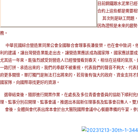
目前鋼鐵跟水泥業已經
合約上這些都是需要相
其次則是缺工問題，
因為證照是未來的趨勢
務。
中華民國綜合營造業同業公會全國聯合會理事長潘俊榮，也在會中致詞，他
利的建議，讓台灣營造業能走出去，讓營造業應該成為國家隊，國家應該要成為
尤其這一年來，能強烈感受到營造人已經慢慢看到春天，相信在這樣的氣氛、
一路打拼、承造出來的，我們的奉獻不被重視，代表我們的聲音不夠大、代表
府更多關懷，單打獨鬥是無法打出將來的，若背後有強大的政府、資金支持才
國家隊，向國際尋找更好的資源。
選舉結束後，隨即進行開票作業，在處長及多位青委會委員的協助下順利完成
理、監事分別召開理、監事會議，推選出本屆新任理事長及監事會召集人。雙
會後，全體與會代表出席本會於台大醫院國際會議中心餐廳準備的午宴，參