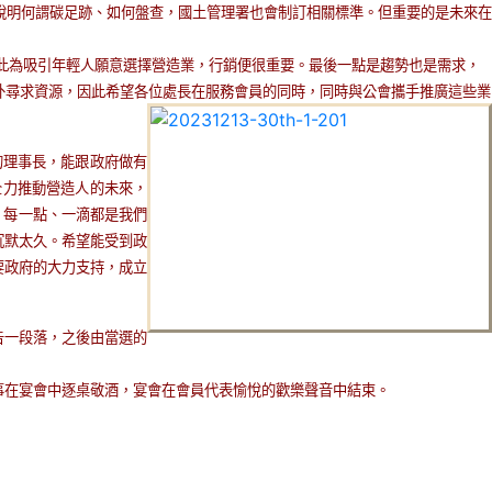
說明何謂碳足跡、如何盤查，國土管理署也會制訂相關標準。但重要的是未來在
此為吸引年輕人願意選擇營造業，行銷便很重要。最後一點是趨勢也是需求，
外尋求資源，因此希望各位處長在服務會員的同時，同時與公會攜手推廣這些業
的理事長，能跟政府做有
全力推動營造人的未來，
每一點、一滴都是我們
沉默太久。希望能受到政
要政府的大力支持，成立
告一段落，之後由當選的
。
事在宴會中逐桌敬酒，宴會在會員代表愉悅的歡樂聲音中結束
。