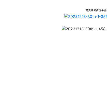
簡文儀
常務理事主