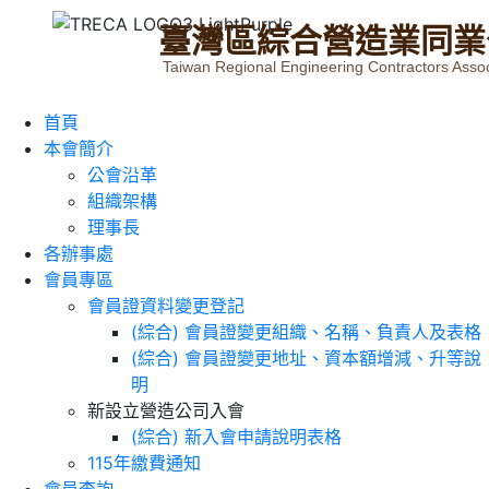
臺
灣
區
綜
合
營
造
業
同
業
Taiwan Regional Engineering Contractors Assoc
首頁
本會簡介
公會沿革
組織架構
理事長
各辦事處
會員專區
會員證資料變更登記
(綜合) 會員證變更組織、名稱、負責人及表格
(綜合) 會員證變更地址、資本額增減、升等說
明
新設立營造公司入會
(綜合) 新入會申請說明表格
115年繳費通知