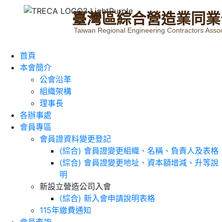
臺
灣
區
綜
合
營
造
業
同
業
Taiwan Regional Engineering Contractors Assoc
首頁
本會簡介
公會沿革
組織架構
理事長
各辦事處
會員專區
會員證資料變更登記
(綜合) 會員證變更組織、名稱、負責人及表格
(綜合) 會員證變更地址、資本額增減、升等說
明
新設立營造公司入會
(綜合) 新入會申請說明表格
115年繳費通知