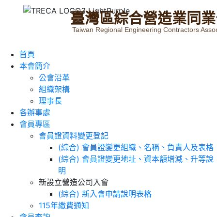
臺
灣
區
綜
合
營
造
業
同
業
Taiwan Regional Engineering Contractors Assoc
首頁
本會簡介
公會沿革
組織架構
理事長
各辦事處
會員專區
會員證資料變更登記
(綜合) 會員證變更組織、名稱、負責人及表格
(綜合) 會員證變更地址、資本額增減、升等說
明
新設立營造公司入會
(綜合) 新入會申請說明表格
115年繳費通知