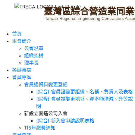
臺
灣
區
綜
合
營
造
業
同
業
Taiwan Regional Engineering Contractors Assoc
首頁
本會簡介
公會沿革
組織架構
理事長
各辦事處
會員專區
會員證資料變更登記
(綜合) 會員證變更組織、名稱、負責人及表格
(綜合) 會員證變更地址、資本額增減、升等說
明
新設立營造公司入會
(綜合) 新入會申請說明表格
115年繳費通知