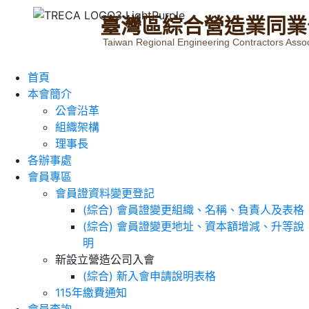
臺
灣
區
綜
合
營
造
業
同
業
Taiwan Regional Engineering Contractors Assoc
首頁
本會簡介
公會沿革
組織架構
理事長
各辦事處
會員專區
會員證資料變更登記
(綜合) 會員證變更組織、名稱、負責人及表格
(綜合) 會員證變更地址、資本額增減、升等說
明
新設立營造公司入會
(綜合) 新入會申請說明表格
115年繳費通知