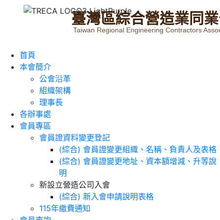
臺
灣
區
綜
合
營
造
業
同
業
Taiwan Regional Engineering Contractors Assoc
首頁
本會簡介
公會沿革
組織架構
理事長
各辦事處
會員專區
會員證資料變更登記
(綜合) 會員證變更組織、名稱、負責人及表格
(綜合) 會員證變更地址、資本額增減、升等說
明
新設立營造公司入會
(綜合) 新入會申請說明表格
115年繳費通知