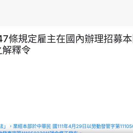
法第47條規定雇主在國內辦理招募本
之解釋令
理辦法」，業經本部於中華民 國111年4月29日以勞動發管字第1110