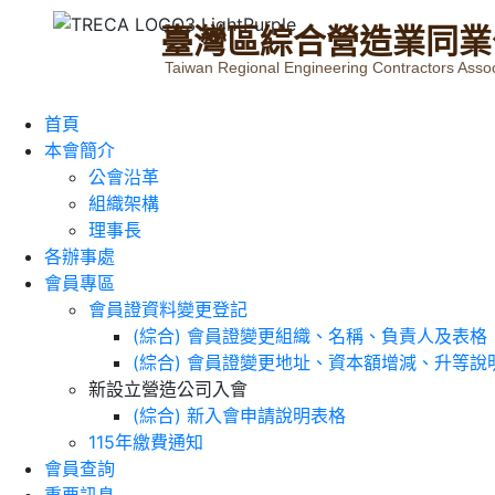
臺
灣
區
綜
合
營
造
業
同
業
Taiwan Regional Engineering Contractors Assoc
首頁
本會簡介
公會沿革
組織架構
理事長
各辦事處
會員專區
會員證資料變更登記
(綜合) 會員證變更組織、名稱、負責人及表格
(綜合) 會員證變更地址、資本額增減、升等說
新設立營造公司入會
(綜合) 新入會申請說明表格
115年繳費通知
會員查詢