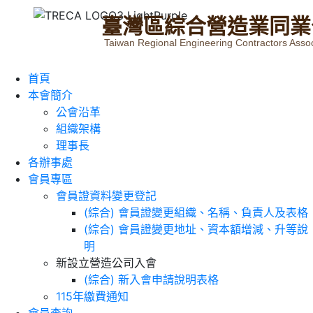
臺
灣
區
綜
合
營
造
業
同
業
Taiwan Regional Engineering Contractors Assoc
首頁
本會簡介
公會沿革
組織架構
理事長
各辦事處
會員專區
會員證資料變更登記
(綜合) 會員證變更組織、名稱、負責人及表格
(綜合) 會員證變更地址、資本額增減、升等說
明
新設立營造公司入會
(綜合) 新入會申請說明表格
115年繳費通知