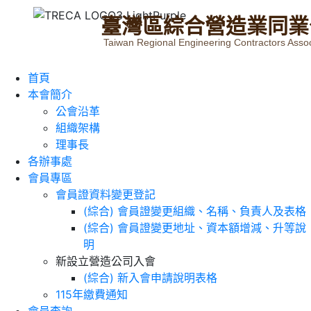
臺
灣
區
綜
合
營
造
業
同
業
Taiwan Regional Engineering Contractors Assoc
首頁
本會簡介
公會沿革
組織架構
理事長
各辦事處
會員專區
會員證資料變更登記
(綜合) 會員證變更組織、名稱、負責人及表格
(綜合) 會員證變更地址、資本額增減、升等說
明
新設立營造公司入會
(綜合) 新入會申請說明表格
115年繳費通知