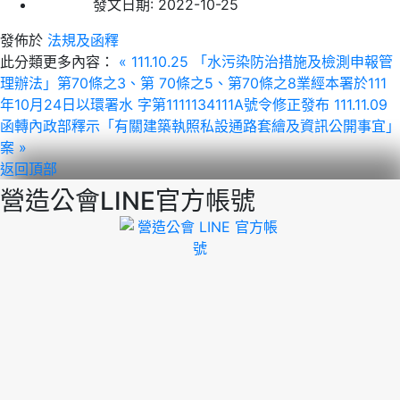
發文日期:
2022-10-25
發佈於
法規及函釋
此分類更多內容：
« 111.10.25 「水污染防治措施及檢測申報管
理辦法」第70條之3、第 70條之5、第70條之8業經本署於111
年10月24日以環署水 字第1111134111A號令修正發布
111.11.09
函轉內政部釋示「有關建築執照私設通路套繪及資訊公開事宜」
案 »
返回頂部
營造公會LINE官方帳號