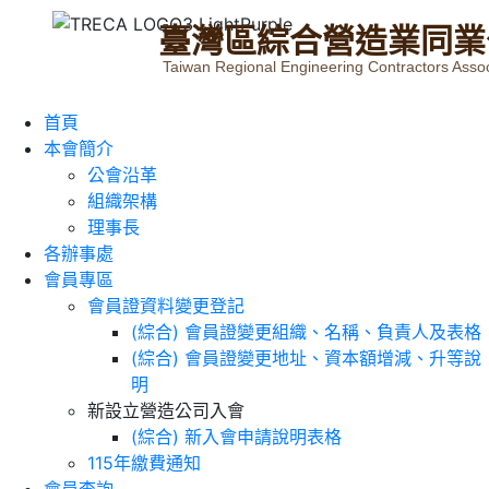
臺
灣
區
綜
合
營
造
業
同
業
Taiwan Regional Engineering Contractors Assoc
首頁
本會簡介
公會沿革
組織架構
理事長
各辦事處
會員專區
會員證資料變更登記
(綜合) 會員證變更組織、名稱、負責人及表格
(綜合) 會員證變更地址、資本額增減、升等說
明
新設立營造公司入會
(綜合) 新入會申請說明表格
115年繳費通知