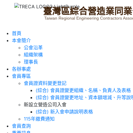
臺
灣
區
綜
合
營
造
業
同
業
Taiwan Regional Engineering Contractors Assoc
首頁
本會簡介
公會沿革
組織架構
理事長
各辦事處
會員專區
會員證資料變更登記
(綜合) 會員證變更組織、名稱、負責人及表格
(綜合) 會員證變更地址、資本額增減、升等說
新設立營造公司入會
(綜合) 新入會申請說明表格
115年繳費通知
會員查詢