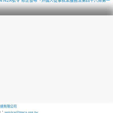
1110524142A號令 修正發布「外國人從事就業服務法第四十六條第一
系統有限公司
l：
service@treca.org.tw