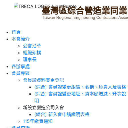
臺
灣
區
綜
合
營
造
業
同
業
Taiwan Regional Engineering Contractors Assoc
首頁
本會簡介
公會沿革
組織架構
理事長
各辦事處
會員專區
會員證資料變更登記
(綜合) 會員證變更組織、名稱、負責人及表格
(綜合) 會員證變更地址、資本額增減、升等說
明
新設立營造公司入會
(綜合) 新入會申請說明表格
115年繳費通知