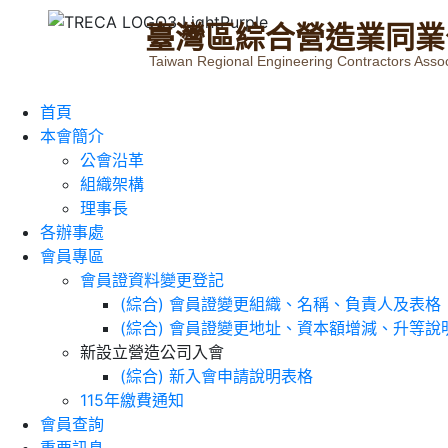
臺
灣
區
綜
合
營
造
業
同
業
Taiwan Regional Engineering Contractors Assoc
首頁
本會簡介
公會沿革
組織架構
理事長
各辦事處
會員專區
會員證資料變更登記
(綜合) 會員證變更組織、名稱、負責人及表格
(綜合) 會員證變更地址、資本額增減、升等說
新設立營造公司入會
(綜合) 新入會申請說明表格
115年繳費通知
會員查詢