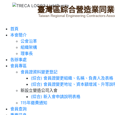
臺
灣
區
綜
合
營
造
業
同
業
Taiwan Regional Engineering Contractors Assoc
首頁
本會簡介
公會沿革
組織架構
理事長
各辦事處
會員專區
會員證資料變更登記
(綜合) 會員證變更組織、名稱、負責人及表格
(綜合) 會員證變更地址、資本額增減、升等說
新設立營造公司入會
(綜合) 新入會申請說明表格
115年繳費通知
會員查詢