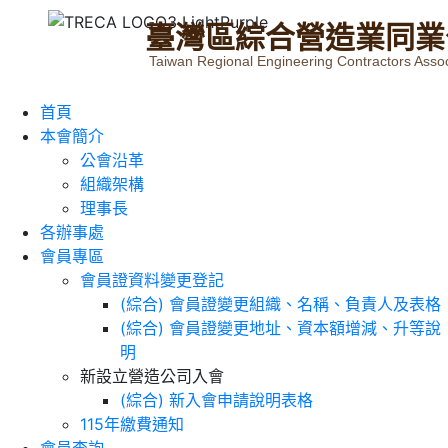
臺
灣
區
綜
合
營
造
業
同
業
Taiwan Regional Engineering Contractors Assoc
首頁
本會簡介
公會沿革
組織架構
理事長
各辦事處
會員專區
會員證資料變更登記
(綜合) 會員證變更組織、名稱、負責人及表格
(綜合) 會員證變更地址、資本額增減、升等說
明
新設立營造公司入會
(綜合) 新入會申請說明表格
115年繳費通知