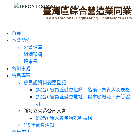
臺
灣
區
綜
合
營
造
業
同
業
Taiwan Regional Engineering Contractors Assoc
首頁
本會簡介
公會沿革
組織架構
理事長
各辦事處
會員專區
會員證資料變更登記
(綜合) 會員證變更組織、名稱、負責人及表格
(綜合) 會員證變更地址、資本額增減、升等說
明
新設立營造公司入會
(綜合) 新入會申請說明表格
115年繳費通知