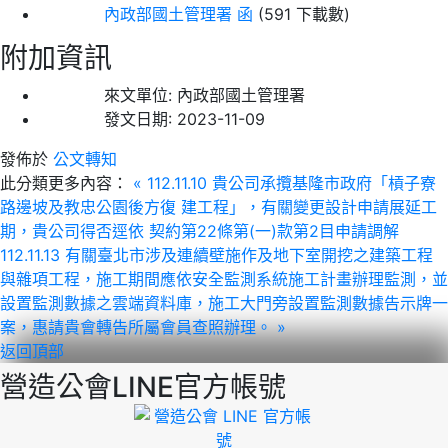
內政部國土管理署 函
(591 下載數)
附加資訊
來文單位:
內政部國土管理署
發文日期:
2023-11-09
發佈於
公文轉知
此分類更多內容：
« 112.11.10 貴公司承攬基隆市政府「槓子寮
路邊坡及教忠公園後方復 建工程」，有關變更設計申請展延工
期，貴公司得否逕依 契約第22條第(一)款第2目申請調解
112.11.13 有關臺北市涉及連續壁施作及地下室開挖之建築工程
與雜項工程，施工期間應依安全監測系統施工計畫辦理監測，並
設置監測數據之雲端資料庫，施工大門旁設置監測數據告示牌一
案，惠請貴會轉告所屬會員查照辦理。 »
返回頂部
營造公會LINE官方帳號