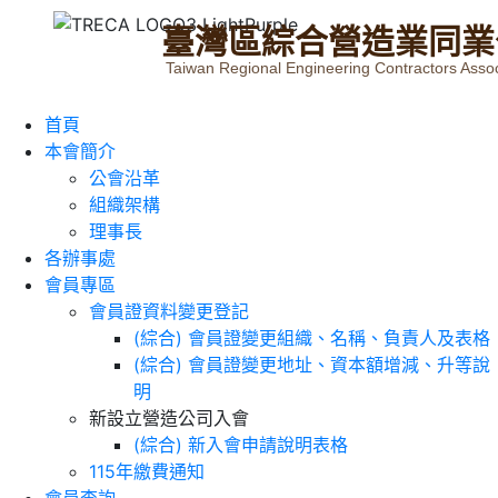
臺
灣
區
綜
合
營
造
業
同
業
Taiwan Regional Engineering Contractors Assoc
首頁
本會簡介
公會沿革
組織架構
理事長
各辦事處
會員專區
會員證資料變更登記
(綜合) 會員證變更組織、名稱、負責人及表格
(綜合) 會員證變更地址、資本額增減、升等說
明
新設立營造公司入會
(綜合) 新入會申請說明表格
115年繳費通知