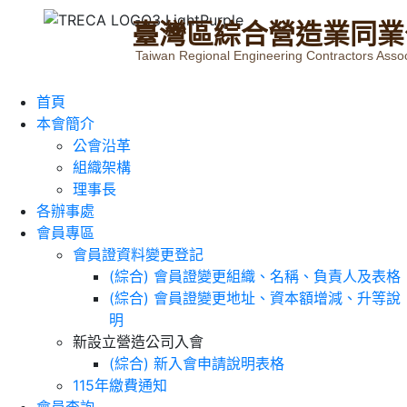
臺
灣
區
綜
合
營
造
業
同
業
Taiwan Regional Engineering Contractors Assoc
首頁
本會簡介
公會沿革
組織架構
理事長
各辦事處
會員專區
會員證資料變更登記
(綜合) 會員證變更組織、名稱、負責人及表格
(綜合) 會員證變更地址、資本額增減、升等說
明
新設立營造公司入會
(綜合) 新入會申請說明表格
115年繳費通知