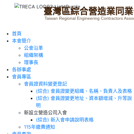
臺
灣
區
綜
合
營
造
業
同
業
Taiwan Regional Engineering Contractors Assoc
首頁
本會簡介
公會沿革
組織架構
理事長
各辦事處
會員專區
會員證資料變更登記
(綜合) 會員證變更組織、名稱、負責人及表格
(綜合) 會員證變更地址、資本額增減、升等說
明
新設立營造公司入會
(綜合) 新入會申請說明表格
115年繳費通知