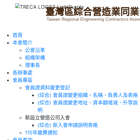
臺
灣
區
綜
合
營
造
業
同
業
Taiwan Regional Engineering Contractors Assoc
首頁
本會簡介
公會沿革
組織架構
理事長
各辦事處
會員專區
會員證資料變更登記
(綜合) 會員證變更組織、名稱、負責人及表格
(綜合) 會員證變更地址、資本額增減、升等說
明
新設立營造公司入會
(綜合) 新入會申請說明表格
115年繳費通知