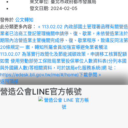
來文單位:
臺北市政府都市發展局
發文日期:
2024-02-05
發佈於
公文轉知
此分類更多內容：
« 113.02.02 內政部國土管理署函釋有關營造
業者已洽商工登記管理機關申請停、復、歇業，未依營造業法於
期限內洽營造業主管機關完成停、復、歇業程序，致違反同法第
20條規定一 案，轉知所屬會員加強宣導避免業者觸法
113.02.07 為落實行政簡化及節能減碳政策，申請移工核算配額
如需 使用勞動部勞工保險局業管投保單位人數資料表(分列本國
與外國籍人數)等相關資料，可於該局e化服務系統(網 址：
https://edesk.bli.gov.tw/me/#/home)下載參閱 »
返回頂部
營造公會LINE官方帳號