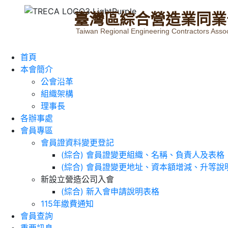
臺
灣
區
綜
合
營
造
業
同
業
Taiwan Regional Engineering Contractors Assoc
首頁
本會簡介
公會沿革
組織架構
理事長
各辦事處
會員專區
會員證資料變更登記
(綜合) 會員證變更組織、名稱、負責人及表格
(綜合) 會員證變更地址、資本額增減、升等說
新設立營造公司入會
(綜合) 新入會申請說明表格
115年繳費通知
會員查詢