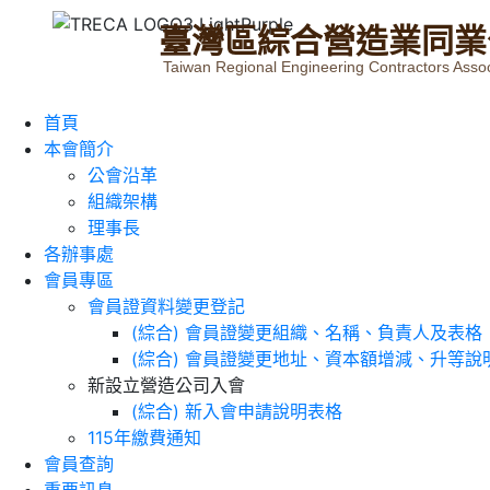
臺
灣
區
綜
合
營
造
業
同
業
Taiwan Regional Engineering Contractors Assoc
首頁
本會簡介
公會沿革
組織架構
理事長
各辦事處
會員專區
會員證資料變更登記
(綜合) 會員證變更組織、名稱、負責人及表格
(綜合) 會員證變更地址、資本額增減、升等說
新設立營造公司入會
(綜合) 新入會申請說明表格
115年繳費通知
會員查詢