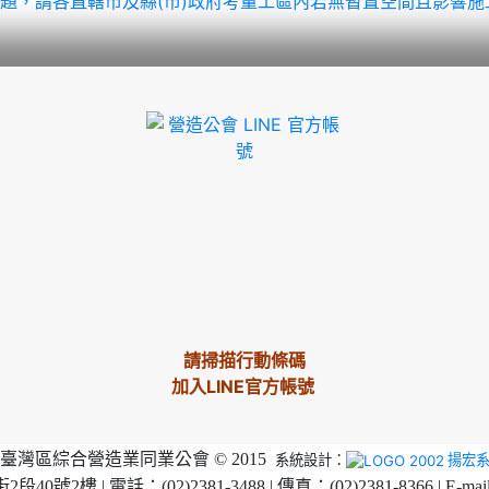
題，請各直轄市及縣(市)政府考量工區內若無暫置空間且影響
請掃描行動條碼
加入LINE官方帳號
臺灣區綜合營造業同業公會 © 2015
系統設計：
揚宏
2樓 | 電話：(02)2381-3488 | 傳真：(02)2381-8366 | E-mai