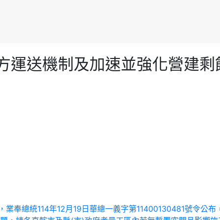
剩餘土石方運送機制及加速並強化營
修正案，業奉總統114年12月19日華總一義字第11400130481