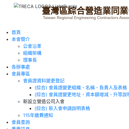
臺
灣
區
綜
合
營
造
業
同
業
Taiwan Regional Engineering Contractors Assoc
首頁
本會簡介
公會沿革
組織架構
理事長
各辦事處
會員專區
會員證資料變更登記
(綜合) 會員證變更組織、名稱、負責人及表格
(綜合) 會員證變更地址、資本額增減、升等說
新設立營造公司入會
(綜合) 新入會申請說明表格
115年繳費通知
會員查詢