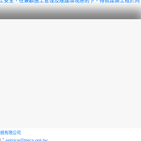
施工安全，在兼顧施工管理及維護環境原則下，得就建築工程於同
系統有限公司
l：
service@treca.org.tw