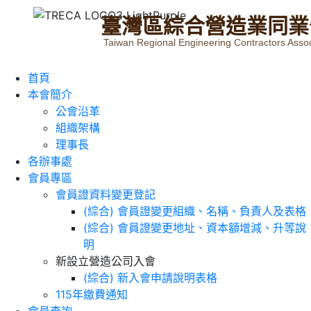
臺
灣
區
綜
合
營
造
業
同
業
Taiwan Regional Engineering Contractors Assoc
首頁
本會簡介
公會沿革
組織架構
理事長
各辦事處
會員專區
會員證資料變更登記
(綜合) 會員證變更組織、名稱、負責人及表格
(綜合) 會員證變更地址、資本額增減、升等說
明
新設立營造公司入會
(綜合) 新入會申請說明表格
115年繳費通知