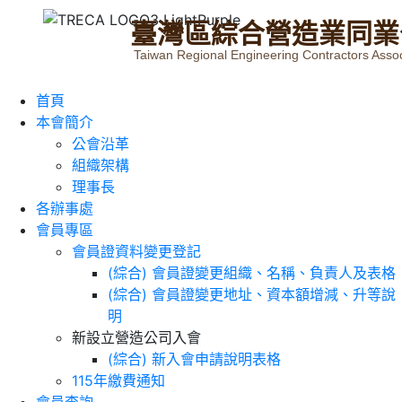
臺
灣
區
綜
合
營
造
業
同
業
Taiwan Regional Engineering Contractors Assoc
首頁
本會簡介
公會沿革
組織架構
理事長
各辦事處
會員專區
會員證資料變更登記
(綜合) 會員證變更組織、名稱、負責人及表格
(綜合) 會員證變更地址、資本額增減、升等說
明
新設立營造公司入會
(綜合) 新入會申請說明表格
115年繳費通知