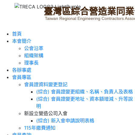
臺
灣
區
綜
合
營
造
業
同
業
Taiwan Regional Engineering Contractors Assoc
首頁
本會簡介
公會沿革
組織架構
理事長
各辦事處
會員專區
會員證資料變更登記
(綜合) 會員證變更組織、名稱、負責人及表格
(綜合) 會員證變更地址、資本額增減、升等說
明
新設立營造公司入會
(綜合) 新入會申請說明表格
115年繳費通知