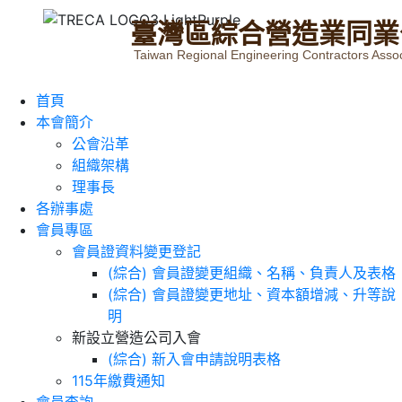
臺
灣
區
綜
合
營
造
業
同
業
Taiwan Regional Engineering Contractors Assoc
首頁
本會簡介
公會沿革
組織架構
理事長
各辦事處
會員專區
會員證資料變更登記
(綜合) 會員證變更組織、名稱、負責人及表格
(綜合) 會員證變更地址、資本額增減、升等說
明
新設立營造公司入會
(綜合) 新入會申請說明表格
115年繳費通知