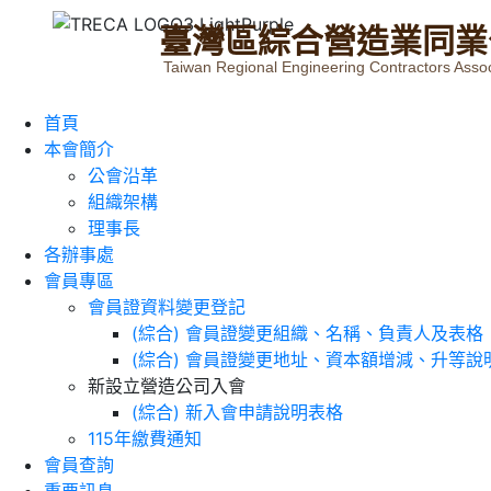
臺
灣
區
綜
合
營
造
業
同
業
Taiwan Regional Engineering Contractors Assoc
首頁
本會簡介
公會沿革
組織架構
理事長
各辦事處
會員專區
會員證資料變更登記
(綜合) 會員證變更組織、名稱、負責人及表格
(綜合) 會員證變更地址、資本額增減、升等說
新設立營造公司入會
(綜合) 新入會申請說明表格
115年繳費通知
會員查詢