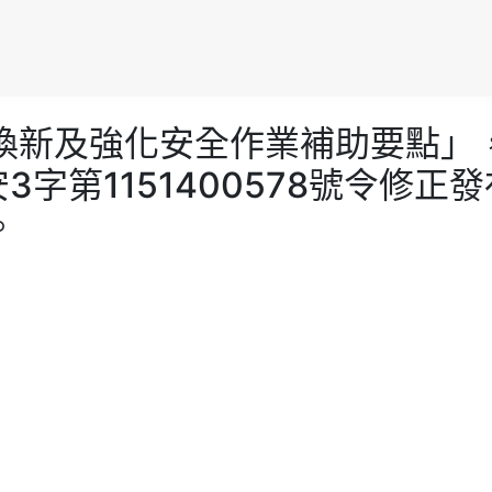
重機汰舊換新及強化安全作業補助要
安3字第1151400578號令
。