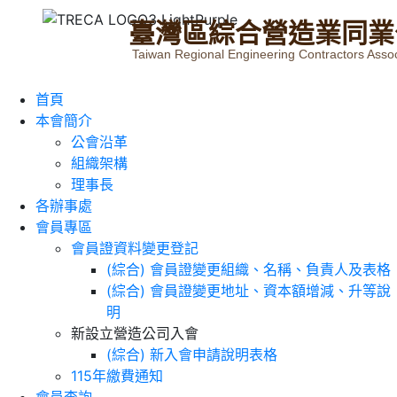
臺
灣
區
綜
合
營
造
業
同
業
Taiwan Regional Engineering Contractors Assoc
首頁
本會簡介
公會沿革
組織架構
理事長
各辦事處
會員專區
會員證資料變更登記
(綜合) 會員證變更組織、名稱、負責人及表格
(綜合) 會員證變更地址、資本額增減、升等說
明
新設立營造公司入會
(綜合) 新入會申請說明表格
115年繳費通知