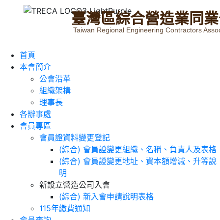
臺
灣
區
綜
合
營
造
業
同
業
Taiwan Regional Engineering Contractors Assoc
首頁
本會簡介
公會沿革
組織架構
理事長
各辦事處
會員專區
會員證資料變更登記
(綜合) 會員證變更組織、名稱、負責人及表格
(綜合) 會員證變更地址、資本額增減、升等說
明
新設立營造公司入會
(綜合) 新入會申請說明表格
115年繳費通知