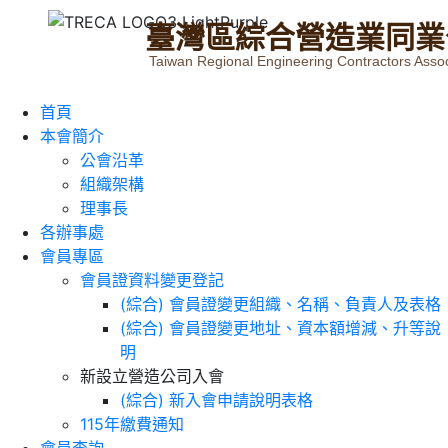
臺
灣
區
綜
合
營
造
業
同
業
Taiwan Regional Engineering Contractors Assoc
首頁
本會簡介
公會沿革
組織架構
理事長
各辦事處
會員專區
會員證資料變更登記
(綜合) 會員證變更組織、名稱、負責人及表格
(綜合) 會員證變更地址、資本額增減、升等說
明
新設立營造公司入會
(綜合) 新入會申請說明表格
115年繳費通知